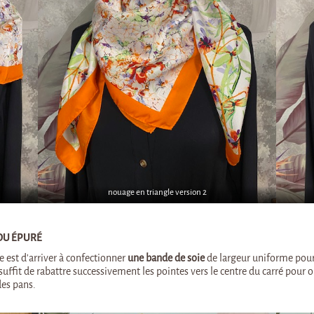
nouage en triangle version 2
DU ÉPURÉ
e est d’arriver à confectionner
une bande de soie
de largeur uniforme pour 
l suffit de rabattre successivement les pointes vers le centre du carré pou
des pans.