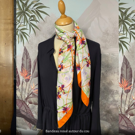
é
Bandeau noué autour du cou