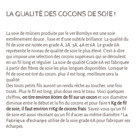
LA QUALITÉ DES COCONS DE SOIE !
La soie de mûriers produite par le ver Bombyx est une soie
extrêmement douce , lisse et d’une subtile brillance. La qualité du
fil de soie est notée en grade A, 2A, 3A, 4A et 6A. Le grade 6A
représente le niveau de qualité de soie le plus élevé. C’est-à-dire
qui impose une sélection des cocons supérieurs qui se déroulent
en un fil long et régulier. La soie de qualité Grade 6A est fabriquée
à partir des fibres de soie les plus longues disponibles. Lorsque le
fil de soie est tiré du cocon, plus il est long, meilleure sera la
qualité.
Des touts petits fils auront un rendu rêche au toucher, une fois
tissés. Plus le fil est long; plus doux sera le tissu. Voici quelques
chiffres,
on tire environ 800m de fil sur un cocon
et son diamètre
diminue entre le début et la fin du cocons et pour faire
1 Kg de fil
de soie, il faut environ 11Kg de cocons frais
. Savez-vous qu’un fil
de soie est aussi résistant qu’un fil d’acier au même diamètre ?
La
Fabrique d’écharpe
utilise de la soie grade 6A pour fabriquer ses
écharpes.