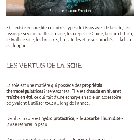
Etole soie et coton Emotion
Et il existe encore bien d’autres types de tissus avec de la soie, les
tissus jersey ou mailles en soie, les crêpes de Chine, la soie chiffon,
le twill de soie, les brocarts, brocatelles et tissus brochés….. la liste
est longue….
LES VERTUS DE LA SOIE
La soie est une matière qui possède des
propriétés
thermorégulatrices
intéressantes. Elle est
chaude en hiver et
fraîche en été
, ce qui fait d’une écharpe en soie un accessoire
polyvalent à utiliser tout au long de l’année.
De plus la soie est
hydro protectrice
, elle
absorbe l’humidité
et
laisse respirer la peau.
Par sa composition naturelle et sa douceur, la soie est