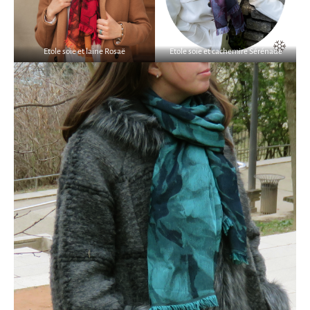
Etole soie et laine Rosaë
Etole soie et cachemire Sérénade